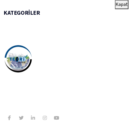
Kapat
KATEGORILER
10 yıllık deneyimimizle makina, inşaat ve altyapı sektörlerinde
güvenilir çözüm ortağınız. Kaliteli hizmet anlayışımız ve uzman
kadromuzla projelerinize değer katıyoruz.